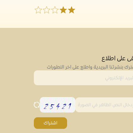
قى على اطلاع
رك بنشرتنا البريدية واطلع على اخر التطورات