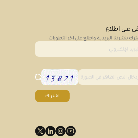
قى على اطلاع
رك بنشرتنا البريدية واطلع على اخر التطورات