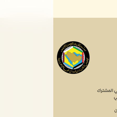
ي المشترك
ي
ن