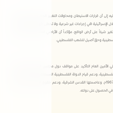
يه إلى أن قرارات الاستيطان ومحاولات التغيير الجغرافي التي تقوم بها
لال الإسرائيلية هي إجراءات غير شرعية ولا تحظى بأي اعتراف إقليمي أو
تغير شيئاً على أرض الواقع، مؤكداً أن الأراضي الفلسطينية المسلوبة
طينية وحقً أصيل للشعب الفلسطيني.
 الأمين العام التأكيد على مواقف دول مجلس التعاون الثابتة تجاه
لسطينية، ودعم قيام الدولة الفلسطينية المستقلة ضمن حدود الرابع
من يونيو 1967م، وعاصمتها القدس الشرقية، ودعم حقوق الشعب الفلسطيني
ي الحصول على دولته.