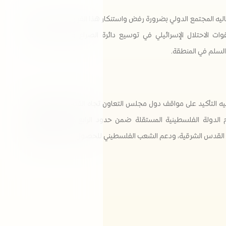
يه المجتمع الدولي بضرورة رفض واستنكار هذا القرار الجائر ،الذي يعبر
وات الاحتلال الإسرائيلي في توسيع دائرة الصراع وعدم رغبتها في
والسلم في المنطقة.
ه التأكيد على مواقف دول مجلس التعاون تجاه القضية الفلسطينية،
ودعم قيام الدولة الفلسطينية المستقلة ضمن حدود الرابع من يونيو1967م،
القدس الشرقية، ودعم الشعب الفلسطيني للحصول على كافة حقوقه