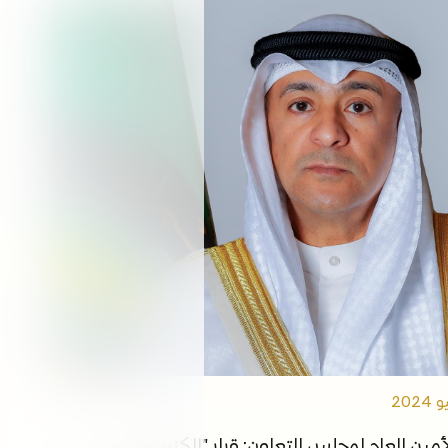
التوظيف
الفعاليات
مكتبة الوسائط
ابقى على اطلاع
الروابط
أمين العام لمجلس التعاون: قرار "الكنيست"