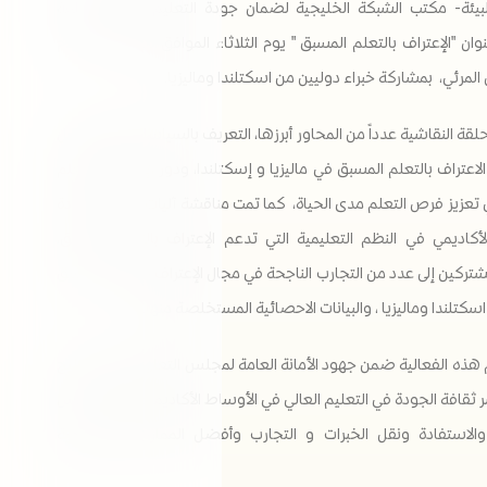
لبيئة- مكتب الشبكة الخليجية لضمان جودة التعليم العالي، حلقة
نقاشية بعنوان "الإعتراف بالتعلم المسبق " يوم الثلاثاء الموافق 28 يناير2025م
 المرئي، بمشاركة خبراء دوليين من اسكتلندا وماليزيا.
قة النقاشية عدداً من المحاور أبرزها، التعريف بالسياسات وأُطر العمل
لاعتراف بالتعلم المسبق في ماليزيا و إسكتلندا، ودور الإعتراف بالتعلم
تعزيز فرص التعلم مدى الحياة، كما تمت مناقشة آليات ضمان الجودة
الأكاديمي في النظم التعليمية التي تدعم الإعتراف بالتعلم المسبق،
تركين إلى عدد من التجارب الناجحة في مجال الإعتراف بالتعلم المسبق
سكتلندا وماليزيا ، والبيانات الاحصائية المستخلصة منها.
 هذه الفعالية ضمن جهود الأمانة العامة لمجلس التعاون لدول الخليج
شر ثقافة الجودة في التعليم العالي في الأوساط الأكاديمية بدول مجلس
والاستفادة ونقل الخبرات و التجارب وأفضل الممارسات الإقليمية